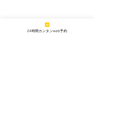
24時間カンタンweb予約
BBQ価格改定のお知らせ
日頃より当施設をご利用下さ
り誠にありがとうございま
コメント
す。 昨今の世界情勢の影響に
より、原材料費、輸送費など
増加の一途をたどっておりま
団体BBQプラン
コメントを追加…
す。長らく据え置いておりま
したBBQ価格ですが、現行価
格の維持が困難な状況とな
り、この度、誠に恐縮ではご
ざいますが価格改定をする運
びとなりました。 【 改定内