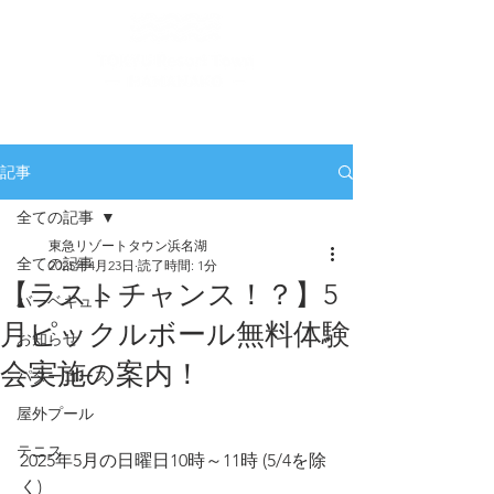
記事
全ての記事
東急リゾートタウン浜名湖
全ての記事
2025年4月23日
読了時間: 1分
【ラストチャンス！？】5
バーベキュー
月ピックルボール無料体験
お知らせ
会実施の案内！
パターコース
屋外プール
テニス
2025年5月の日曜日10時～11時 (5/4を除
く)