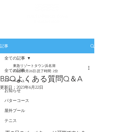
記事
全ての記事
東急リゾートタウン浜名湖
全ての記事
2023年2月26日
読了時間: 2分
BBQよくある質問Q＆A
バーベキュー
更新日：
2023年6月22日
お知らせ
パターコース
屋外プール
テニス