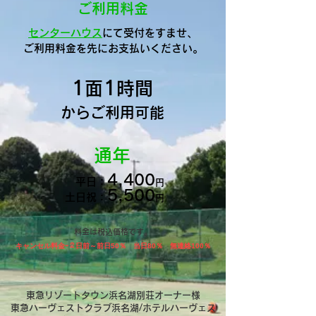
ご利用料金
センターハウス
にて受付をすませ、
ご利用料金を先にお支払いください。
1
1
面
時間
からご利用
可能
通年
4,400
平日：
円
5,500
​土日祝：
円
料金は税込価格です。
キャンセル料金ｰ２日前～前日50％ 当日80％
​無連絡100％
​東急リゾートタウン浜名湖別荘オーナー様
東急ハーヴェストクラブ浜名湖/ホテルハーヴェス