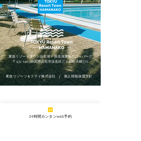
東急リゾートタウン浜名湖 / 浜名湖東急サニーパーク
〒431-1403静岡県浜松市浜名区三ヶ日町大崎372
/
東急リゾーツ＆ステイ株式会社
個人情報保護方針
ホテルハーヴェスト浜名湖
053-526-1515
24時間カンタンweb予約
お問い合わせフォーム